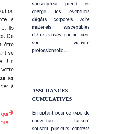
souscripteur prend en
lution
charge les éventuels
nte la
dégâts corporels voire
matériels susceptibles
e. Ils
d’être causés par un bien,
ce. De
son activité
t être
professionnelle…
ant se
té. Un
 votre
urtier
ider à
ASSURANCES
CUMULATIVES
En optant pour ce type de
 qui
couverture, l’assuré
note
souscrit plusieurs contrats