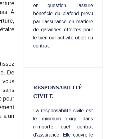
erture
en question, l’assuré
pas. À
bénéficie du plafond prévu
rture,
par l’assurance en matière
étaire
de garanties offertes pour
le bien ou l’activité objet du
contrat.
tissez
ie. De
i vous
RESPONSABILITÉ
r sans
CIVILE
e pour
gement
La responsabilité civile est
e à un
le minimum exigé dans
n’importe quel contrat
d’assurance. Elle couvre le